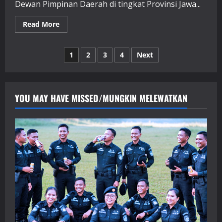
Dewan Pimpinan Daerah di tingkat Provinsi Jawa...
Read
Read More
more
about
DPD
Paginasi
(
1
2
3
4
Next
Dewan
Pimpinan
pos
Daerah)/Regonal
Leadership
Council
Jawa
YOU MAY HAVE MISSED/MUNGKIN MELEWATKAN
Barat