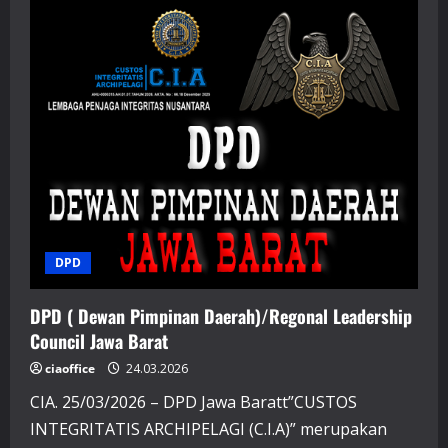
(
Dewan
Pimpinan
Cabang
)/
Branch
Leadership
Council
Kabupaten
Wonogiri
DPD
DPD ( Dewan Pimpinan Daerah)/Regonal Leadership
Council Jawa Barat
ciaoffice
24.03.2026
CIA. 25/03/2026 – DPD Jawa Baratt”CUSTOS
INTEGRITATIS ARCHIPELAGI (C.I.A)” merupakan