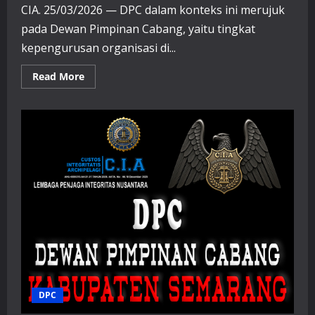
CIA. 25/03/2026 — DPC dalam konteks ini merujuk
pada Dewan Pimpinan Cabang, yaitu tingkat
kepengurusan organisasi di...
Read
Read More
more
about
DPC
(
Dewan
Pimpinan
Cabang
)/
Branch
Leadership
Council
Kabupaten
Brebes
DPC