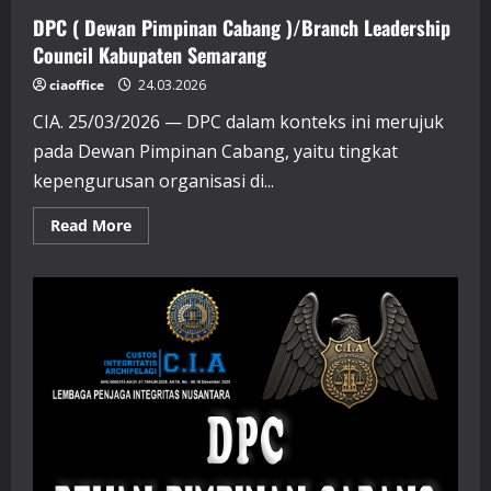
DPC ( Dewan Pimpinan Cabang )/Branch Leadership
Council Kabupaten Semarang
ciaoffice
24.03.2026
CIA. 25/03/2026 — DPC dalam konteks ini merujuk
pada Dewan Pimpinan Cabang, yaitu tingkat
kepengurusan organisasi di...
Read
Read More
more
about
DPC
(
Dewan
Pimpinan
Cabang
)/Branch
Leadership
Council
Kabupaten
Semarang