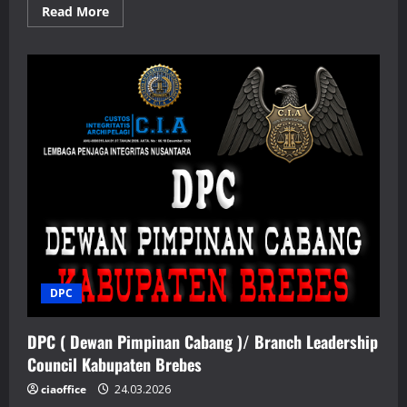
Read
Read More
more
about
Kesempatan
Untuk
Bergabung:
C.I.A
Bangkit,
Penjaga
Integritas
Nusantara
yang
Menggugat
Hukum
yang
Memihak
Penguasa
DPC
DPC ( Dewan Pimpinan Cabang )/ Branch Leadership
Council Kabupaten Brebes
ciaoffice
24.03.2026