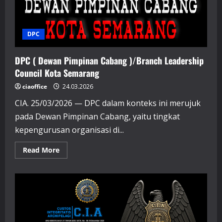
DPC
DPC ( Dewan Pimpinan Cabang )/Branch Leadership
Council Kota Semarang
ciaoffice
24.03.2026
CIA. 25/03/2026 — DPC dalam konteks ini merujuk
pada Dewan Pimpinan Cabang, yaitu tingkat
kepengurusan organisasi di...
Read
Read More
more
about
DPC
(
Dewan
Pimpinan
Cabang
)/Branch
Leadership
Council