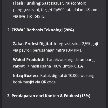
Flash Funding
: Saat kasus viral (contoh:
penggusuran), target Rp500 juta dalam 48 jam
via live TikTok/IG.
2. ZISWAF Berbasis Teknologi (20%)
Zakat Profesi Digital
: Integrasi zakat 2,5% gaji
via payroll perusahaan mitra (UMKM).
Wakaf Produktif
: Tanah/warung disumbang
rakyat → hasil usaha 100% untuk
C.I.A
.
Infaq Boxless
: Kotak digital di 10.000 warung
kopi/masjid via QR code.
3. Pendapatan dari Konten & Edukasi (15%)