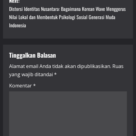
Next:
n
Distorsi Identitas Nusantara: Bagaimana Korean Wave Menggerus
Nilai Lokal dan Membentuk Psikologi Sosial Generasi Muda
a
Indonesia
v
i
Tinggalkan Balasan
g
Alamat email Anda tidak akan dipublikasikan.
Ruas
a
yang wajib ditandai
*
t
Komentar
*
i
o
n