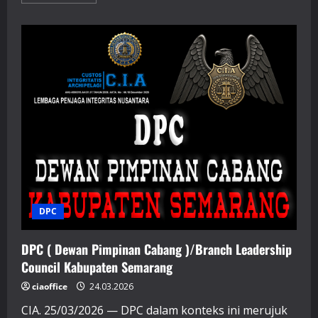
more
about
DPC
(
Dewan
Pimpinan
Cabang
)/
Branch
Leadership
Council
Kabupaten
Brebes
DPC
DPC ( Dewan Pimpinan Cabang )/Branch Leadership
Council Kabupaten Semarang
ciaoffice
24.03.2026
CIA. 25/03/2026 — DPC dalam konteks ini merujuk