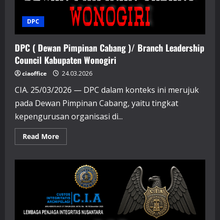
DPC
DPC ( Dewan Pimpinan Cabang )/ Branch Leadership
Council Kabupaten Wonogiri
ciaoffice
24.03.2026
CIA. 25/03/2026 — DPC dalam konteks ini merujuk
pada Dewan Pimpinan Cabang, yaitu tingkat
kepengurusan organisasi di...
Read
Read More
more
about
DPC
(
Dewan
Pimpinan
Cabang
)/
Branch
Leadership
Council
Kabupaten