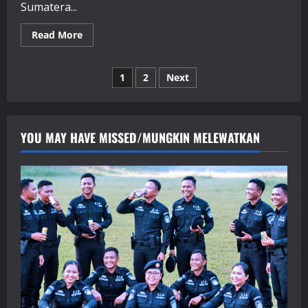
Sumatera...
Read
Read More
more
about
DPD
Paginasi
(
1
2
Next
Dewan
Pimpinan
pos
Daerah)/Regonal
Leadership
Council
DKI
YOU MAY HAVE MISSED/MUNGKIN MELEWATKAN
Jakarta