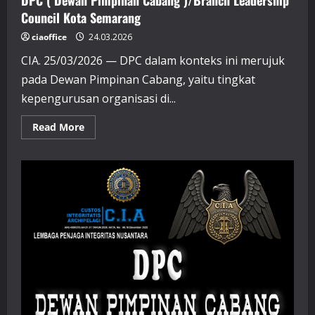
DPC ( Dewan Pimpinan Cabang )/Branch Leadership
Council Kota Semarang
ciaoffice
24.03.2026
CIA. 25/03/2026 — DPC dalam konteks ini merujuk
pada Dewan Pimpinan Cabang, yaitu tingkat
kepengurusan organisasi di...
Read
Read More
more
about
DPC
(
Dewan
Pimpinan
Cabang
)/Branch
Leadership
Council
Kota
Semarang