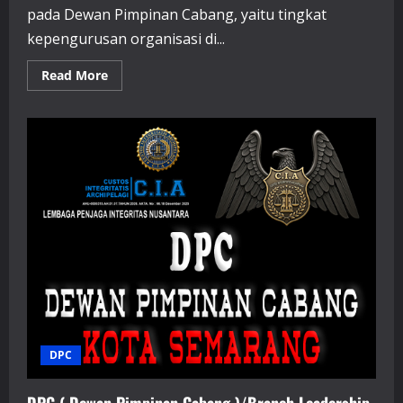
pada Dewan Pimpinan Cabang, yaitu tingkat
kepengurusan organisasi di...
Read
Read More
more
about
DPC
(
Dewan
Pimpinan
Cabang
)/Branch
Leadership
Council
Kabupaten
Semarang
DPC