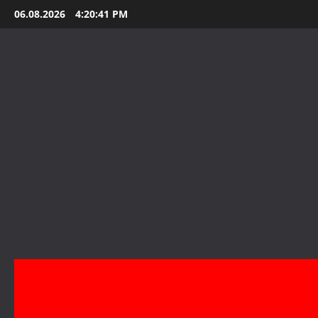
Skip
06.08.2026
4:20:43 PM
to
content