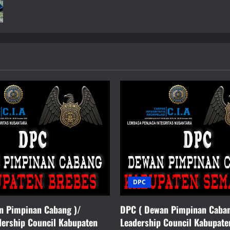
about
Kesempatan
Untuk
Bergabung:
C.I.A
Bangkit,
Penjaga
Integritas
Nusantara
yang
Menggugat
Hukum
yang
Memihak
Penguasa
DPC
n Pimpinan Cabang )/
DPC ( Dewan Pimpinan Caba
dership Council Kabupaten
Leadership Council Kabupat